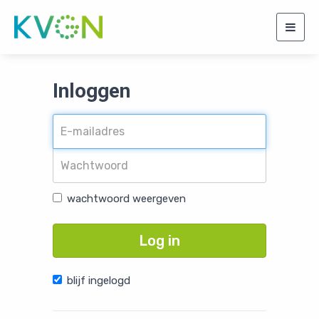
Togg
navig
Inloggen
wachtwoord weergeven
Log in
blijf ingelogd