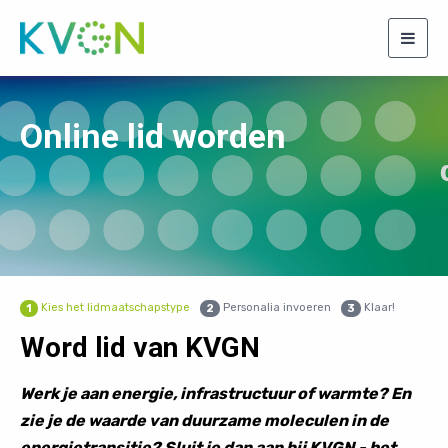
Togg
navig
Online lid worden
Kies het lidmaatschapstype
Personalia invoeren
Klaar!
1
2
3
Word lid van KVGN
Werk je aan energie, infrastructuur of warmte? En
zie je de waarde van duurzame moleculen in de
energietransitie? Sluit je dan aan bij KVGN - het